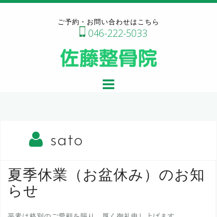
コ
ン
ご予約・お問い合わせはこちら
テ
046-222-5033
ン
ツ
へ
ス
キ
ッ
プ
sato
夏季休業（お盆休み）のお知
らせ
平素は格別のご愛顧を賜り、厚く御礼申し上げます。